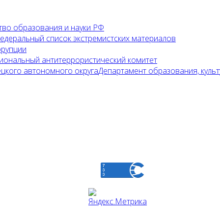
во образования и науки РФ
едеральный список экстремистских материалов
ррупции
иональный антитеррористический комитет
Департамент образования, культ