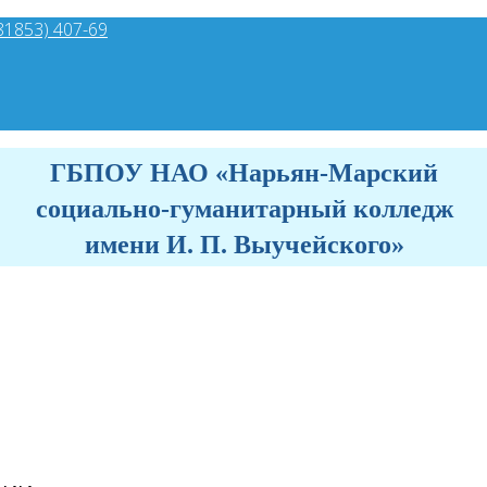
81853) 407-69
ГБПОУ НАО «Нарьян-Марский
социально-гуманитарный колледж
имени И. П. Выучейского»