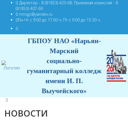
Директор - 8 (81853) 420-68. Приёмная комиссия - 8
(81853) 407-69
nmsgc@yandex.ru
Пн-Чт с 9:00 до 17:00 ч. Пт с 9:00 до 15:30 ч.
ГБПОУ НАО «Нарьян-
Марский
социально-
гуманитарный колледж
имени И. П.
Выучейского»
НОВОСТИ