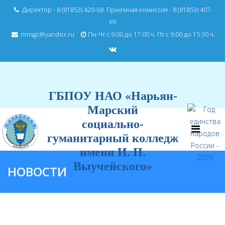
Директор - 8 (81853) 420-68. Приёмная комиссия - 8 (81853) 407-
69
nmsgc@yandex.ru
Пн-Чт с 9:00 до 17:00 ч. Пт с 9:00 до 15:30 ч.
ГБПОУ НАО «Нарьян-
Марский
социально-
гуманитарный колледж
имени И. П.
Выучейского»
НОВОСТИ