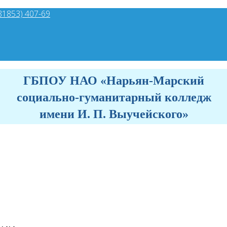
81853) 407-69
ГБПОУ НАО «Нарьян-Марский
социально-гуманитарный колледж
имени И. П. Выучейского»