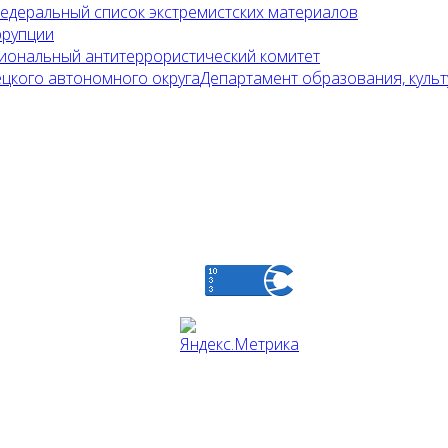
едеральный список экстремистских материалов
ррупции
иональный антитеррористический комитет
Департамент образования, культ