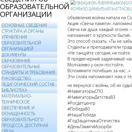
ОБРАЗОВАТЕЛЬНОЙ
ОРГАНИЗАЦИИ
объявления войны напала на Со
Акция «Свеча памяти»: напомин
ОСНОВНЫЕ СВЕДЕНИЯ
Свеча как душа: каждый огонек
СТРУКТУРА И ОРГАНЫ
напоминает о хрупкости бытия.
УПРАВЛЕНИЯ
Это способ сказать: «Ты не заб
ОБРАЗОВАТЕЛЬНОЙ
Студенты и преподаватели трад
ОРГАНИЗАЦИЕЙ
«Не танцуйте сегодня, не пойте.
ДОКУМЕНТЫ
В предвечерний задумчивый ча
ОБРАЗОВАНИЕ
Молчаливо у окон постойте,
ОБРАЗОВАТЕЛЬНЫЕ
Вспомяните погибших за нас…»
СТАНДАРТЫ И ТРЕБОВАНИЯ
Эти слова напоминают нам о тех
РУКОВОДСТВО
ПЕДАГОГИЧЕСКИЙ СОСТАВ
не вернулся с войны, об их суд
БИБЛИОТЕКА
#НавигаторыСПО
МАТЕРИАЛЬНО-
#НавигаторыДетства83
ТЕХНИЧЕСКОЕ
#Росдетцентр
ОБЕСПЕЧЕНИЕ И
#Победа80
ОСНАЩЕННОСТЬ
#НашаПобеда
ОБРАЗОВАТЕЛЬНОГО
#ГодЗащитникаОтечества
ПРОЦЕССА. ДОСТУПНАЯ
#ДеньПамятиИскорби
СРЕДА