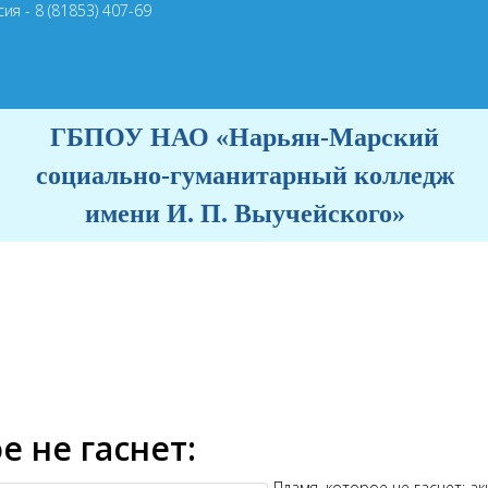
ия - 8 (81853) 407-69
ГБПОУ НАО «Нарьян-Марский
социально-гуманитарный колледж
имени И. П. Выучейского»
е не гаснет:
Пламя, которое не гаснет: а