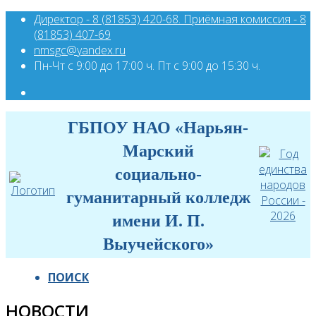
Директор - 8 (81853) 420-68. Приёмная комиссия - 8
(81853) 407-69
nmsgc@yandex.ru
Пн-Чт с 9:00 до 17:00 ч. Пт с 9:00 до 15:30 ч.
ГБПОУ НАО «Нарьян-
Марский
социально-
гуманитарный колледж
имени И. П.
Выучейского»
ПОИСК
НОВОСТИ