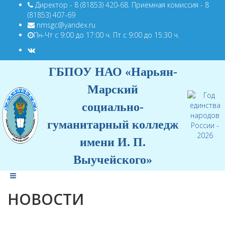
Директор - 8 (81853) 420-68. Приёмная комиссия - 8
(81853) 407-69
nmsgc@yandex.ru
Пн-Чт с 9:00 до 17:00 ч. Пт с 9:00 до 15:30 ч.
ГБПОУ НАО «Нарьян-
Марский
социально-
гуманитарный колледж
имени И. П.
Выучейского»
НОВОСТИ