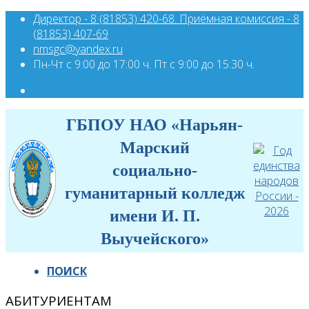
Директор - 8 (81853) 420-68. Приёмная комиссия - 8
(81853) 407-69
nmsgc@yandex.ru
Пн-Чт с 9:00 до 17:00 ч. Пт с 9:00 до 15:30 ч.
ГБПОУ НАО «Нарьян-
Марский
социально-
гуманитарный колледж
имени И. П.
Выучейского»
ПОИСК
АБИТУРИЕНТАМ