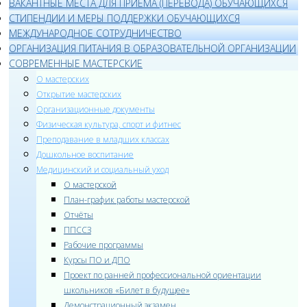
ВАКАНТНЫЕ МЕСТА ДЛЯ ПРИЁМА (ПЕРЕВОДА) ОБУЧАЮЩИХСЯ
СТИПЕНДИИ И МЕРЫ ПОДДЕРЖКИ ОБУЧАЮЩИХСЯ
МЕЖДУНАРОДНОЕ СОТРУДНИЧЕСТВО
ОРГАНИЗАЦИЯ ПИТАНИЯ В ОБРАЗОВАТЕЛЬНОЙ ОРГАНИЗАЦИИ
СОВРЕМЕННЫЕ МАСТЕРСКИЕ
О мастерских
Открытие мастерских
Организационные документы
Физическая культура, спорт и фитнес
Преподавание в младших классах
Дошкольное воспитание
Медицинский и социальный уход
О мастерской
План-график работы мастерской
Отчёты
ППССЗ
Рабочие программы
Курсы ПО и ДПО
Проект по ранней профессиональной ориентации
школьников «Билет в будущее»
Демонстрационный экзамен