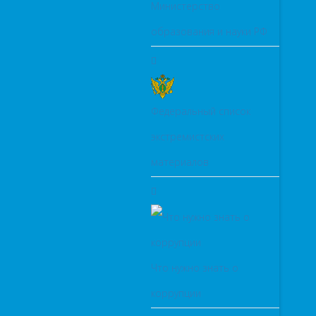
Министерство
образования и науки РФ
Федеральный список
экстремистских
материалов
Что нужно знать о
коррупции