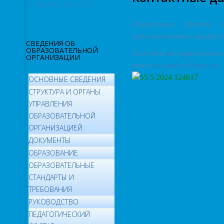
Приём 2026-2027
Оператором Проекта в
дополнительного професси
СВЕДЕНИЯ ОБ
ОБРАЗОВАТЕЛЬНОЙ
Получить методическую и
ОРГАНИЗАЦИИ
почте
m.ivanova@firpo.ru
ОСНОВНЫЕ СВЕДЕНИЯ
СТРУКТУРА И ОРГАНЫ
УПРАВЛЕНИЯ
ОБРАЗОВАТЕЛЬНОЙ
ОРГАНИЗАЦИЕЙ
ДОКУМЕНТЫ
ОБРАЗОВАНИЕ
ОБРАЗОВАТЕЛЬНЫЕ
СТАНДАРТЫ И
ТРЕБОВАНИЯ
РУКОВОДСТВО
ПЕДАГОГИЧЕСКИЙ