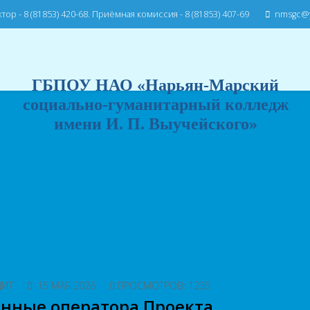
тор - 8 (81853) 420-68. Приёмная комиссия - 8 (81853) 407-69
nmsgc@y
ГБПОУ НАО «Нарьян-Марский
социально-гуманитарный колледж
имени И. П. Выучейского»
ДИТ
15 МАЯ 2026
ПРОСМОТРОВ: 1235
нные оператора Проекта